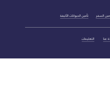
مين السفر
تأمين الحيوانات الأليفة
ة عنا
التعليمات‎
ن من قبل Yallacompare Insurance Broker LLC (المعروفة سابقًا باسم Gulf Resources Insurance Management Services Limited) ، وهي وسيط تأمين يخضع لرقابة مصرف الإمارات العربية المتحدة المركزي (رقم