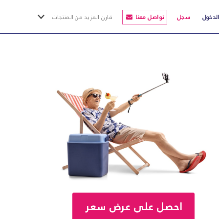
لدخول
سجل
تواصل معنا
قارن المزيد من المنتجات
قروض شخصية
بطاقات ائتمانية
قروض سكنية
قروض السيارات
تأمين السيارات
تأمين السفر
التأمين على المنزل
التأمين الصحي
GROUP
INSURANCE
التأمين على الحياة
تأمين الحيوانات الأليفة
احصل على عرض سعر