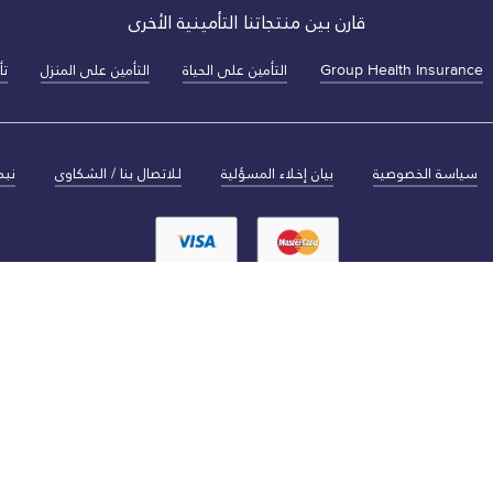
قارن بين منتجاتنا التأمينية الأخرى
Group Health Insurance
التأمين على الحياة
التأمين على المنزل
تأ
سياسة الخصوصية
بيان إخلاء المسؤلية
للاتصال بنا / الشكاوى
نبذ
يتم توفير التأمي
التسجيل 20).
yallacompa, الإمارات العربية المتحدة, رقم الهاتف: 045622100