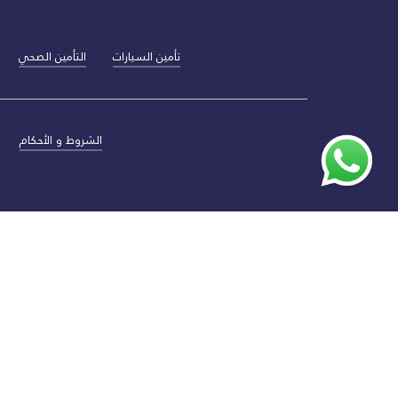
تأمين السيارات
التأمين الصحي
الشروط و الأحكام
مدينة دبي للإعلام, برج أرنكو، مكتب 1003, ص.ب. 488096 re.com